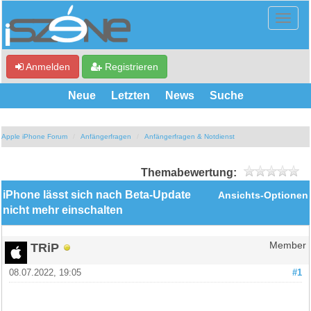
Anmelden
Registrieren
Neue
Letzten
News
Suche
Apple iPhone Forum
Anfängerfragen
Anfängerfragen & Notdienst
Themabewertung:
iPhone lässt sich nach Beta-Update
Ansichts-Optionen
nicht mehr einschalten
TRiP
Member
08.07.2022, 19:05
#1