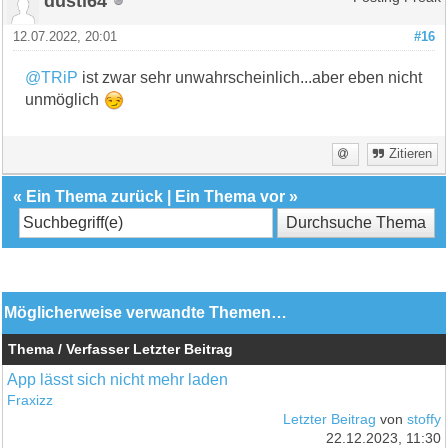
dusti64
12.07.2022, 20:01
#16
@TRiP
ist zwar sehr unwahrscheinlich...aber eben nicht
unmöglich
Zitieren
«
Ein Thema zurück
|
Ein Thema vor
»
Möglicherweise verwandte Themen…
Thema / Verfasser
Letzter Beitrag
App lässt sich nicht mehr laden
Fraxizz
Letzter Beitrag
von
stoffy
22.12.2023, 11:30