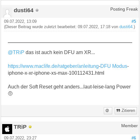
dusti64
Posting Freak
09.07.2022, 13:09
#5
(Dieser Beitrag wurde zuletzt bearbeitet: 09.07.2022, 17:18 von
dusti64
.)
@TRiP
das ist auch kein DFU am XR...
https://www.maclife.de/ratgeber/anleitung
-
DFU Modus
-
iphone-x-xr-iphone-xs-max-100112431.html
Auch der Soft Reset geht anders...laut-leise-lang Power
🤨
Zitieren
TRiP
Member
09.07.2022, 23:27
#6