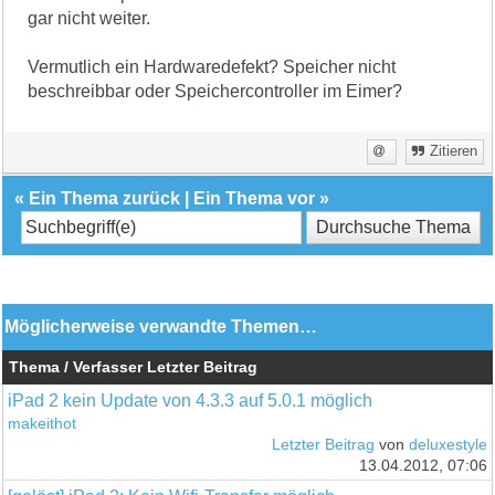
gar nicht weiter.
Vermutlich ein Hardwaredefekt? Speicher nicht
beschreibbar oder Speichercontroller im Eimer?
Zitieren
«
Ein Thema zurück
|
Ein Thema vor
»
Möglicherweise verwandte Themen…
Thema / Verfasser
Letzter Beitrag
iPad 2 kein Update von 4.3.3 auf 5.0.1 möglich
makeithot
Letzter Beitrag
von
deluxestyle
13.04.2012, 07:06