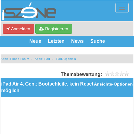
Anmelden
Registrieren
Neue
Letzten
News
Suche
Apple iPhone Forum
Apple iPad
iPad Allgemein
Themabewertung:
iPad Air 4. Gen.: Bootschleife, kein Reset
Ansichts-Optionen
möglich