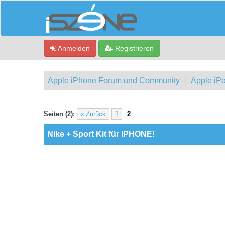
Anmelden
Registrieren
Apple iPhone Forum und Community
Apple iPo
0 Bewertung(en) - 0 im Durchschnitt
1
2
3
4
5
Seiten (2):
« Zurück
1
2
Nike + Sport Kit für IPHONE!