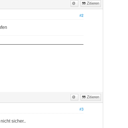
Zitieren
#2
ufen
Zitieren
#3
icht sicher..