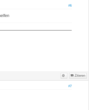
#6
helfen
Zitieren
#7