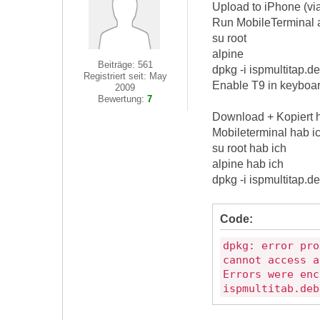
Upload to iPhone (via
Run MobileTerminal 
su root
alpine
Beiträge: 561
dpkg -i ispmultitap.d
Registriert seit: May
Enable T9 in keyboar
2009
Bewertung:
7
Download + Kopiert ha
Mobileterminal hab ic
su root hab ich
alpine hab ich
dpkg -i ispmultitap.
Code:
dpkg: error pro
cannot access a
Errors were enc
ispmultitab.deb