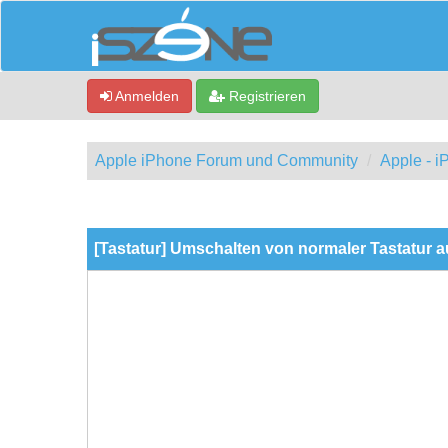
Anmelden
Registrieren
Apple iPhone Forum und Community
Apple - 
0 Bewertung(en) - 0 im Durchschnitt
1
2
3
4
5
[Tastatur] Umschalten von normaler Tastatur au