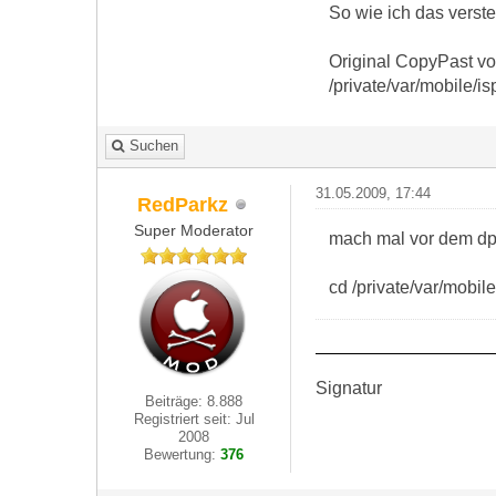
So wie ich das verste
Original CopyPast 
/private/var/mobile/i
Suchen
31.05.2009, 17:44
RedParkz
Super Moderator
mach mal vor dem dp
cd /private/var/mobile
Signatur
Beiträge: 8.888
Registriert seit: Jul
2008
Bewertung:
376