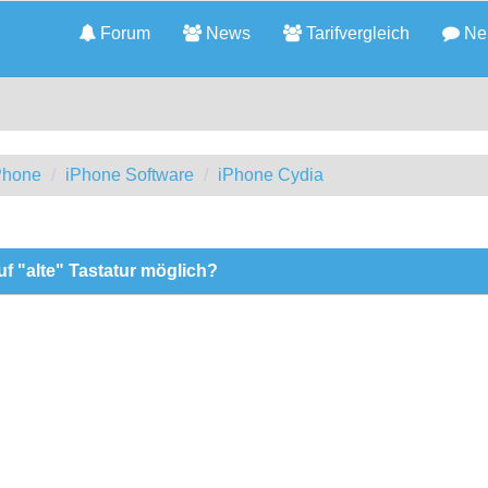
Forum
News
Tarifvergleich
Neu
iPhone
iPhone Software
iPhone Cydia
f "alte" Tastatur möglich?