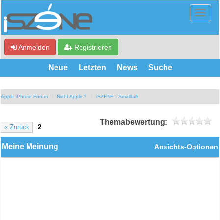
Anmelden
Registrieren
Neue
Letzten
News
Suche
Apple iPhone Forum
Nicht Apple ?
iSZENE - Smalltalk
Themabewertung:
« Zurück
2
Meine Meinung
Ansichts-Optionen