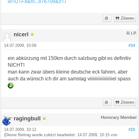
ie=UTF8&hl...876709&z=7
Zitieren
nicerl
R.I.P.
14.07.2009, 10:09
#14
ein abkürzung mit 150km durch salzburg gibt es definitiv
NICHT!
man kann zwar übers kleine deutsche eck fahren, aber
auch da wünsch ich dir am samstag viiiiiiiiiiiiiiiiiiel spass
Zitieren
ragingbull
Honorary Member
14.07.2009, 10:12
#15
(Dieser Beitrag wurde zuletzt bearbeitet: 14.07.2009, 10:15 von