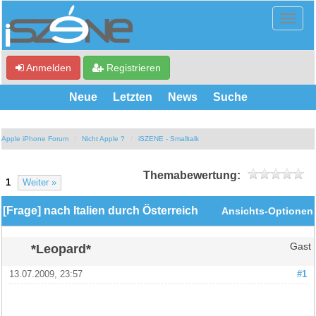
Anmelden
Registrieren
Neue
Letzten
News
Suche
Apple iPhone Forum
Nicht Apple ?
iSZENE - Smalltalk
Themabewertung:
1
Weiter »
[Frage] nach Italien durch Österreich
Ansichts-Optionen
*Leopard*
Gast
13.07.2009, 23:57
#1