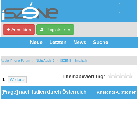
Anmelden
Registrieren
Neue
Letzten
News
Suche
Apple iPhone Forum
Nicht Apple ?
iSZENE - Smalltalk
Themabewertung:
1
Weiter »
[Frage] nach Italien durch Österreich
Ansichts-Optionen