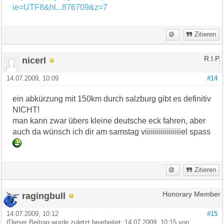
ie=UTF8&hl...876709&z=7
Zitieren
nicerl
R.I.P.
14.07.2009, 10:09
#14
ein abkürzung mit 150km durch salzburg gibt es definitiv
NICHT!
man kann zwar übers kleine deutsche eck fahren, aber
auch da wünsch ich dir am samstag viiiiiiiiiiiiiiiiiiel spass
Zitieren
ragingbull
Honorary Member
14.07.2009, 10:12
#15
(Dieser Beitrag wurde zuletzt bearbeitet: 14.07.2009, 10:15 von