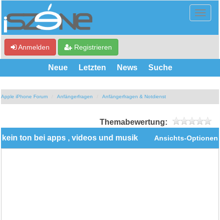
Anmelden
Registrieren
Neue
Letzten
News
Suche
Apple iPhone Forum
Anfängerfragen
Anfängerfragen & Notdienst
Themabewertung:
kein ton bei apps , videos und musik
Ansichts-Optionen