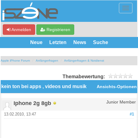
Anmelden
Registrieren
Neue
Letzten
News
Suche
Apple iPhone Forum
Anfängerfragen
Anfängerfragen & Notdienst
Themabewertung:
kein ton bei apps , videos und musik
Ansichts-Optionen
Iphone 2g 8gb
Junior Member
13.02.2010, 13:47
#1