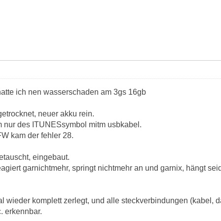
 hatte ich nen wasserschaden am 3gs 16gb
etrocknet, neuer akku rein.
m nur des ITUNESsymbol mitm usbkabel.
FW kam der fehler 28.
tauscht, eingebaut.
agiert garnichtmehr, springt nichtmehr an und garnix, hängt sei
wieder komplett zerlegt, und alle steckverbindungen (kabel, dat
c. erkennbar.