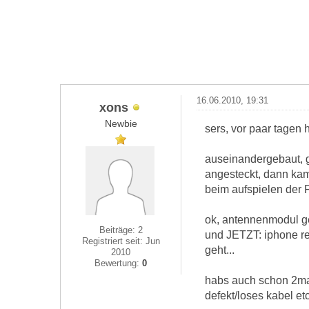
16.06.2010, 19:31
xons
Newbie
sers, vor paar tagen
auseinandergebaut, g
angesteckt, dann ka
beim aufspielen der 
ok, antennenmodul ge
Beiträge: 2
und JETZT: iphone re
Registriert seit: Jun
geht...
2010
Bewertung:
0
habs auch schon 2mal 
defekt/loses kabel et