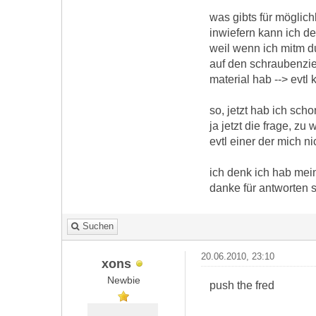
was gibts für möglich
inwiefern kann ich d
weil wenn ich mitm du
auf den schraubenzieh
material hab --> evtl
so, jetzt hab ich sch
ja jetzt die frage, z
evtl einer der mich n
ich denk ich hab mei
danke für antworten
Suchen
20.06.2010, 23:10
xons
Newbie
push the fred