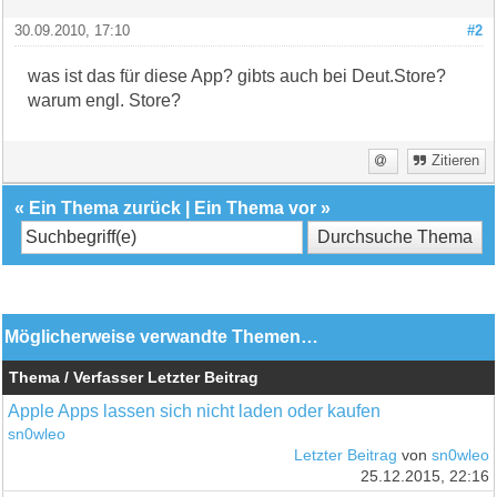
30.09.2010, 17:10
#2
was ist das für diese App? gibts auch bei Deut.Store?
warum engl. Store?
Zitieren
«
Ein Thema zurück
|
Ein Thema vor
»
Möglicherweise verwandte Themen…
Thema / Verfasser
Letzter Beitrag
Apple Apps lassen sich nicht laden oder kaufen
sn0wleo
Letzter Beitrag
von
sn0wleo
25.12.2015, 22:16