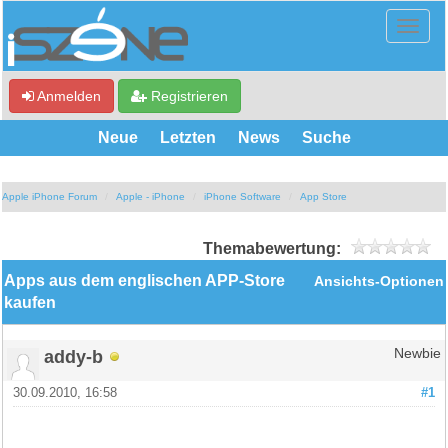
Anmelden
Registrieren
Neue
Letzten
News
Suche
Apple iPhone Forum
Apple - iPhone
iPhone Software
App Store
Themabewertung:
Apps aus dem englischen APP-Store
Ansichts-Optionen
kaufen
addy-b
Newbie
30.09.2010, 16:58
#1