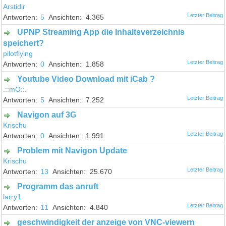
Arstidir
5
4.365
UPNP Streaming App die Inhaltsverzeichnis
speichert?
pilotflying
0
1.858
Youtube Video Download mit iCab ?
.::mO::.
5
7.252
Navigon auf 3G
Krischu
0
1.991
Problem mit Navigon Update
Krischu
13
25.670
Programm das anruft
larry1
11
4.840
geschwindigkeit der anzeige von VNC-viewern