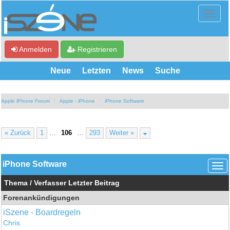
Anmelden
Registrieren
Neue
Letzten
News
Suche
Apple iPhone Forum
Apple - iPhone
iPhone Software
« Zurück
1
…
106
…
293
Weiter »
iPhone Software
Thema
/
Verfasser
Letzter Beitrag
Forenankündigungen
iSzene - Boardregeln
Chris