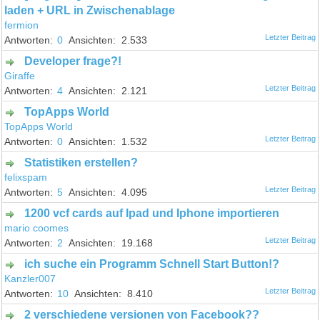
laden + URL in Zwischenablage
fermion
0
2.533
Developer frage?!
Giraffe
4
2.121
TopApps World
TopApps World
0
1.532
Statistiken erstellen?
felixspam
5
4.095
1200 vcf cards auf Ipad und Iphone importieren
mario coomes
2
19.168
ich suche ein Programm Schnell Start Button!?
Kanzler007
10
8.410
2 verschiedene versionen von Facebook??