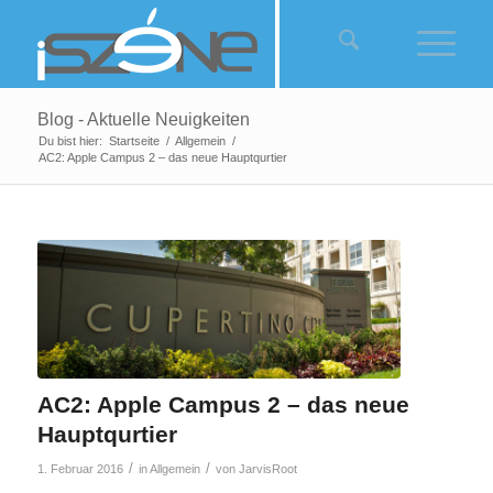
Blog - Aktuelle Neuigkeiten
Du bist hier:
Startseite
/
Allgemein
/
AC2: Apple Campus 2 – das neue Hauptqurtier
AC2: Apple Campus 2 – das neue
Hauptqurtier
/
/
1. Februar 2016
in
Allgemein
von
JarvisRoot