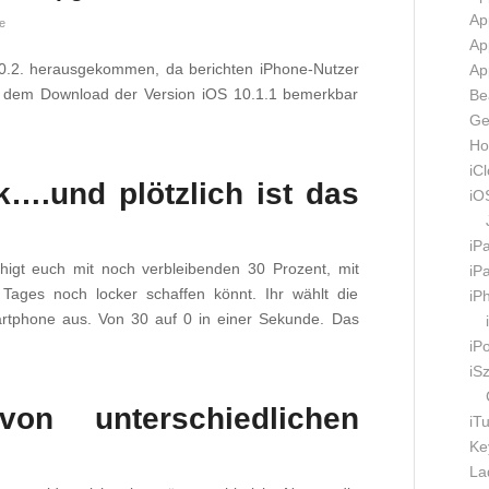
Ap
e
Ap
 10.2. herausgekommen, da berichten iPhone-Nutzer
Ap
ch dem Download der Version iOS 10.1.1 bemerkbar
Be
Ge
Ho
iC
….und plötzlich ist das
iO
iP
higt euch mit noch verbleibenden 30 Prozent, mit
iP
 Tages noch locker schaffen könnt. Ihr wählt die
iP
artphone aus. Von 30 auf 0 in einer Sekunde. Das
.
iP
iS
von unterschiedlichen
iT
Ke
La