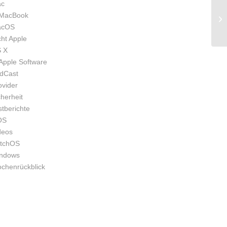
c
MacBook
acOS
cht Apple
 X
Apple Software
dCast
ovider
cherheit
stberichte
OS
deos
tchOS
ndows
chenrückblick