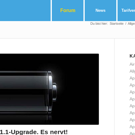
Forum
News
Tarifve
Du bist hier:
Startseite
/
Allg
K
Ai
Al
Ap
Ap
Ap
Ap
Ap
Ap
Ap
Ap
.1-Upgrade. Es nervt!
Ap