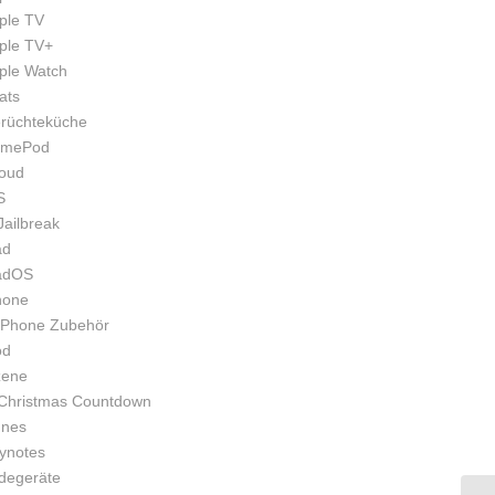
ple TV
ple TV+
ple Watch
ats
rüchteküche
mePod
loud
S
Jailbreak
ad
adOS
hone
iPhone Zubehör
od
zene
Christmas Countdown
unes
ynotes
degeräte