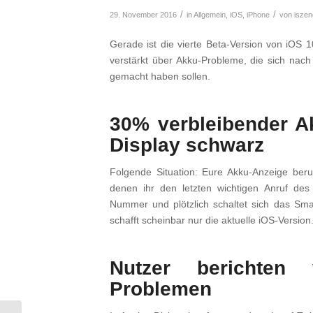
/
/
29. November 2016
in
Allgemein
,
iOS
,
iPhone
von
iszen
Gerade ist die vierte Beta-Version von iOS
verstärkt über Akku-Probleme, die sich na
gemacht haben sollen.
30% verbleibender Ak
Display schwarz
Folgende Situation: Eure Akku-Anzeige beru
denen ihr den letzten wichtigen Anruf des
Nummer und plötzlich schaltet sich das Sm
schafft scheinbar nur die aktuelle iOS-Version
Nutzer berichten 
Problemen