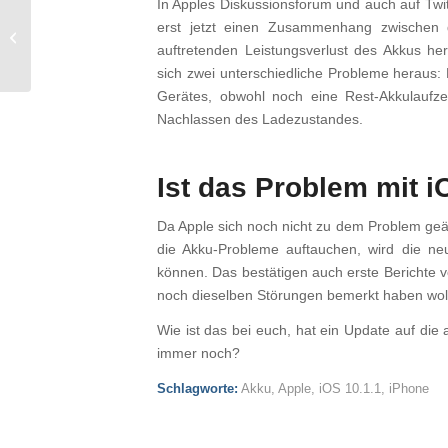
In Apples Diskussionsforum und auch auf Twitt
Apple veröffentlicht
erst jetzt einen Zusammenhang zwischen
Beta 4 von iOS 10.2
auftretenden Leistungsverlust des Akkus her
sich zwei unterschiedliche Probleme heraus: 
Gerätes, obwohl noch eine Rest-Akkulaufzei
Nachlassen des Ladezustandes.
Ist das Problem mit 
Da Apple sich noch nicht zu dem Problem geäuß
die Akku-Probleme auftauchen, wird die n
können. Das bestätigen auch erste Berichte 
noch dieselben Störungen bemerkt haben wol
Wie ist das bei euch, hat ein Update auf die
immer noch?
Schlagworte:
Akku
,
Apple
,
iOS 10.1.1
,
iPhone