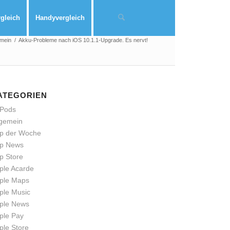
rgleich
Handyvergleich
emein
/
Akku-Probleme nach iOS 10.1.1-Upgrade. Es nervt!
ATEGORIEN
rPods
lgemein
p der Woche
p News
p Store
ple Acarde
ple Maps
ple Music
ple News
ple Pay
ple Store