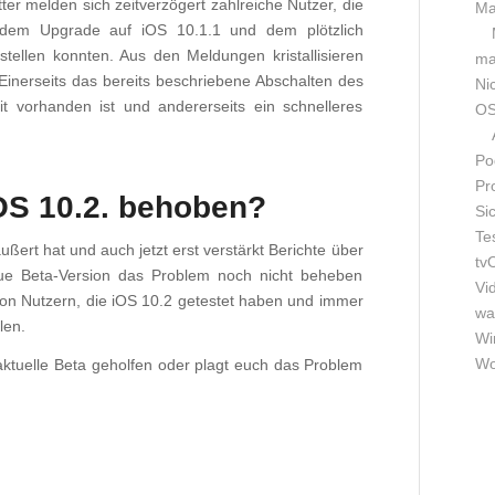
er melden sich zeitverzögert zahlreiche Nutzer, die
Ma
 dem Upgrade auf iOS 10.1.1 und dem plötzlich
stellen konnten. Aus den Meldungen kristallisieren
m
Einerseits das bereits beschriebene Abschalten des
Ni
t vorhanden ist und andererseits ein schnelleres
OS
Po
Pr
iOS 10.2. behoben?
Si
Te
ert hat und auch jetzt erst verstärkt Berichte über
tv
eue Beta-Version das Problem noch nicht beheben
Vi
von Nutzern, die iOS 10.2 getestet haben und immer
wa
len.
Wi
Wo
 aktuelle Beta geholfen oder plagt euch das Problem