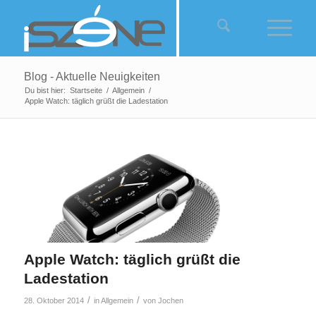
Blog - Aktuelle Neuigkeiten
Du bist hier:
Startseite
/
Allgemein
/
Apple Watch: täglich grüßt die Ladestation
Apple Watch: täglich grüßt die
Ladestation
/
/
28. Oktober 2014
in
Allgemein
von
Jochen