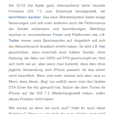
Am 10.03 hat Apple ganz überraschend seine neueste
Firmware iOS 7.1 zum Download bereitgestellt,
wir
berichteten darüber
. Das neue Betriebssystem bietet einige
Neuerungen und soll unter anderem auch die Performance
der Geräte verbessern und beschleunigen. Allerdings
tauchen in verschiedenen
Foren
und Plattformen wie z.B.
Twitter
immer mehr Beschwerden auf. Angeblich soll sich
der Akkuverbrauch drastisch erhöht haben. So wird z.B.
hier
geschrieben, dass innerhalb einer halben Stunde, ohne
Nutzung, der Akku von 100% auf 97% geschrumpft sei. Hört
sich nicht viel an, aber wenn man bedenkt, dass dies ohne
jegliche Verwendung vom iPhone passiert, ist das schon
recht beachtlich. Mehr und mehr scheint sich aber raus zu
filtern, dass dieser „Bug“ nur auftritt, wenn man das Update
OTA (Over the Air) gemacht hat. Nutzer die über iTunes ihr
iPhone auf die iOS 7.1 Wiederhergestellt haben, sollen
dieses Problem nicht haben.
Wie schaut es denn bei euch aus? Habt ihr auch diese
Probleme? Wenn ja, wie habt ihr euer Update gemacht?