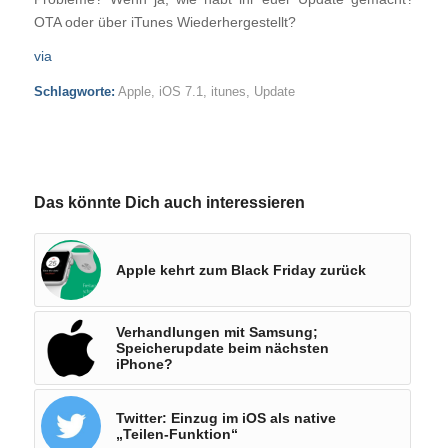
OTA oder über iTunes Wiederhergestellt?
via
Schlagworte:
Apple
,
iOS 7.1
,
itunes
,
Update
Das könnte Dich auch interessieren
Apple kehrt zum Black Friday zurück
Verhandlungen mit Samsung;
Speicherupdate beim nächsten
iPhone?
Twitter: Einzug im iOS als native
„Teilen-Funktion“