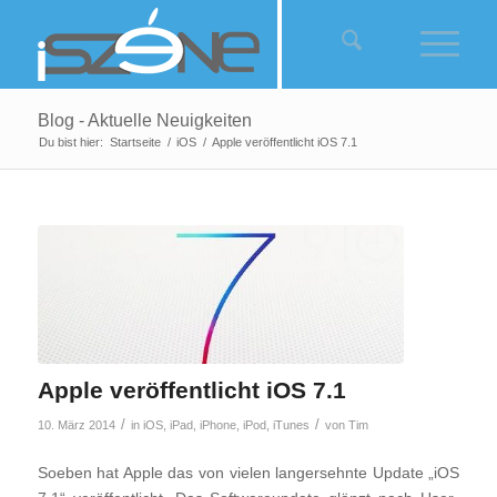
Blog - Aktuelle Neuigkeiten
Du bist hier:
Startseite
/
iOS
/
Apple veröffentlicht iOS 7.1
sagt:
sagt:
Apple veröffentlicht iOS 7.1
/
/
10. März 2014
in
iOS
,
iPad
,
iPhone
,
iPod
,
iTunes
von
Tim
Soeben hat Apple das von vielen langersehnte Update „iOS