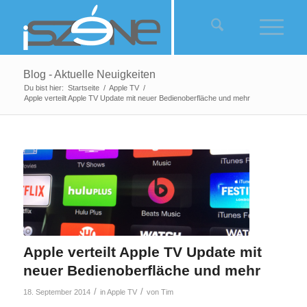
Blog - Aktuelle Neuigkeiten
Du bist hier:
Startseite
/
Apple TV
/
Apple verteilt Apple TV Update mit neuer Bedienoberfläche und mehr
Apple verteilt Apple TV Update mit
neuer Bedienoberfläche und mehr
/
/
18. September 2014
in
Apple TV
von
Tim