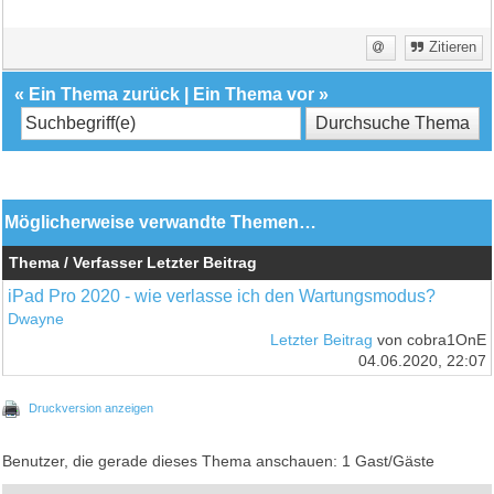
Zitieren
«
Ein Thema zurück
|
Ein Thema vor
»
Möglicherweise verwandte Themen…
Thema / Verfasser
Letzter Beitrag
iPad Pro 2020 - wie verlasse ich den Wartungsmodus?
Dwayne
Letzter Beitrag
von cobra1OnE
04.06.2020, 22:07
Druckversion anzeigen
Benutzer, die gerade dieses Thema anschauen: 1 Gast/Gäste