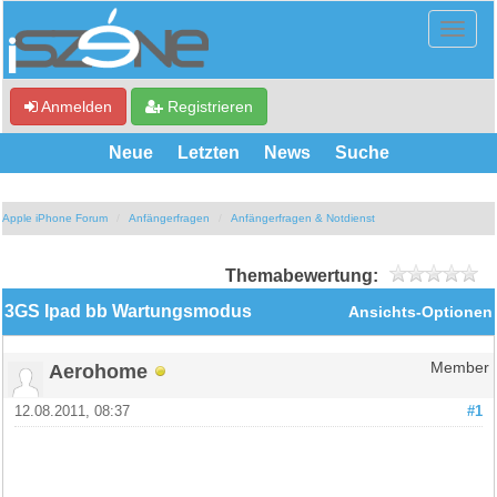
Anmelden
Registrieren
Neue
Letzten
News
Suche
Apple iPhone Forum
Anfängerfragen
Anfängerfragen & Notdienst
Themabewertung:
3GS Ipad bb Wartungsmodus
Ansichts-Optionen
Aerohome
Member
12.08.2011, 08:37
#1