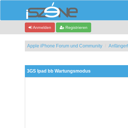
Anmelden
Registrieren
Apple iPhone Forum und Community
Anfänger
0 Bewertung(en) - 0 im Durchschnitt
1
2
3
4
5
3GS Ipad bb Wartungsmodus