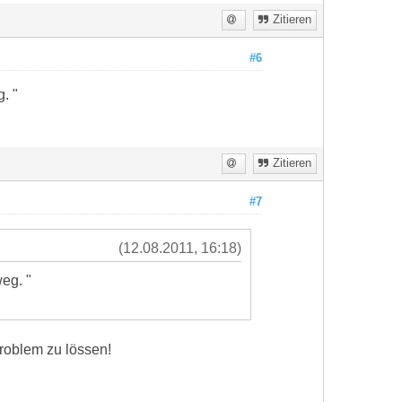
Zitieren
#6
. "
Zitieren
#7
(12.08.2011, 16:18)
eg. "
problem zu lössen!