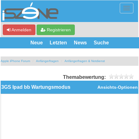
Anmelden
Registrieren
Neue
Letzten
News
Suche
Apple iPhone Forum
Anfängerfragen
Anfängerfragen & Notdienst
Themabewertung:
3GS Ipad bb Wartungsmodus
Ansichts-Optionen