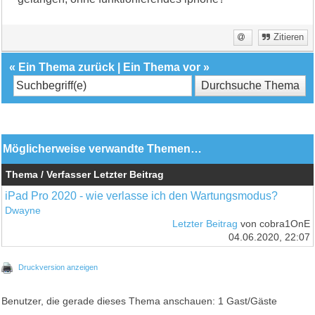
Zitieren
«
Ein Thema zurück
|
Ein Thema vor
»
Möglicherweise verwandte Themen…
Thema / Verfasser
Letzter Beitrag
iPad Pro 2020 - wie verlasse ich den Wartungsmodus?
Dwayne
Letzter Beitrag
von cobra1OnE
04.06.2020, 22:07
Druckversion anzeigen
Benutzer, die gerade dieses Thema anschauen: 1 Gast/Gäste