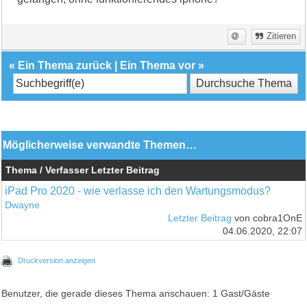
Zitieren
«
Ein Thema zurück
|
Ein Thema vor
»
Möglicherweise verwandte Themen…
Thema / Verfasser
Letzter Beitrag
iPad Pro 2020 - wie verlasse ich den Wartungsmodus?
Dwayne
Letzter Beitrag
von cobra1OnE
04.06.2020, 22:07
Druckversion anzeigen
Benutzer, die gerade dieses Thema anschauen: 1 Gast/Gäste