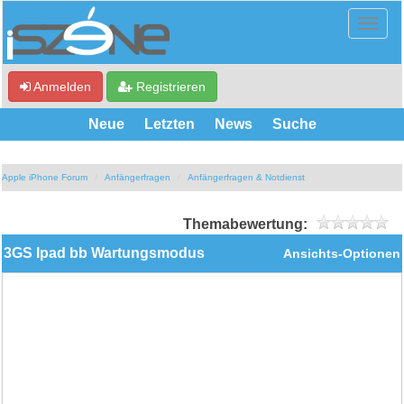
Anmelden
Registrieren
Neue
Letzten
News
Suche
Apple iPhone Forum
Anfängerfragen
Anfängerfragen & Notdienst
Themabewertung:
3GS Ipad bb Wartungsmodus
Ansichts-Optionen