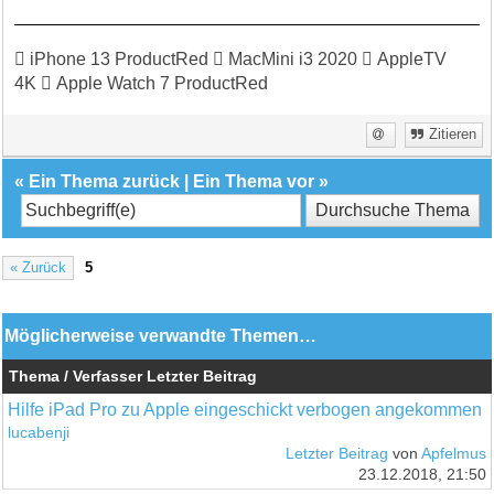
 iPhone 13 ProductRed  MacMini i3 2020  AppleTV
4K  Apple Watch 7 ProductRed
Zitieren
«
Ein Thema zurück
|
Ein Thema vor
»
« Zurück
5
Möglicherweise verwandte Themen…
Thema / Verfasser
Letzter Beitrag
Hilfe iPad Pro zu Apple eingeschickt verbogen angekommen
lucabenji
Letzter Beitrag
von
Apfelmus
23.12.2018, 21:50