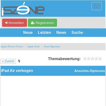
Anmelden
Registrieren
Neue
Letzten
News
Suche
Apple iPhone Forum
Apple iPad
iPad Allgemein
Themabewertung:
« Zurück
5
iPad Air verbogen
Ansichts-Optionen