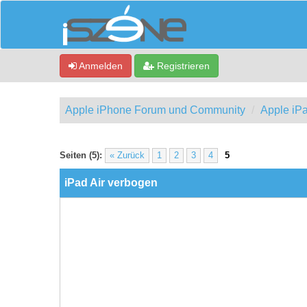
Anmelden
Registrieren
Apple iPhone Forum und Community
Apple iP
0 Bewertung(en) - 0 im Durchschnitt
1
2
3
4
5
Seiten (5):
« Zurück
1
2
3
4
5
iPad Air verbogen