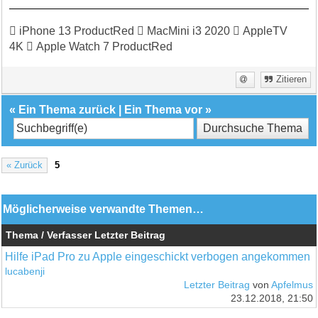
 iPhone 13 ProductRed  MacMini i3 2020  AppleTV
4K  Apple Watch 7 ProductRed
Zitieren
«
Ein Thema zurück
|
Ein Thema vor
»
« Zurück
5
Möglicherweise verwandte Themen…
Thema / Verfasser
Letzter Beitrag
Hilfe iPad Pro zu Apple eingeschickt verbogen angekommen
lucabenji
Letzter Beitrag
von
Apfelmus
23.12.2018, 21:50