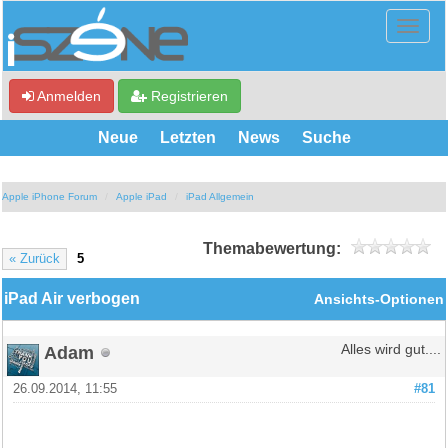
Anmelden
Registrieren
Neue
Letzten
News
Suche
Apple iPhone Forum
Apple iPad
iPad Allgemein
Themabewertung:
« Zurück
5
iPad Air verbogen
Ansichts-Optionen
Adam
Alles wird gut....
26.09.2014, 11:55
#81