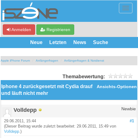
Anmelden
Registrieren
Neue
Letzten
News
Suche
Apple iPhone Forum
Anfängerfragen
Anfängerfragen & Notdienst
Themabewertung:
Iphone 4 zurückgesetzt mit Cydia drauf
Ansichts-Optionen
und läuft nicht mehr
Volldepp
Newbie
29.06.2011, 15:44
#1
(Dieser Beitrag wurde zuletzt bearbeitet: 29.06.2011, 15:49 von
Volldepp
.)