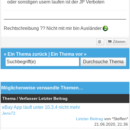
oder sonstigen usern laufen ist der JP Verboten
Rechtschreibung ?? Nicht mit mir bin Ausländer
Zitieren
«
Ein Thema zurück
|
Ein Thema vor
»
Möglicherweise verwandte Themen…
Thema / Verfasser
Letzter Beitrag
eBay App läuft unter 10.3.4 nicht mehr
Jens72
Letzter Beitrag
von *Steffen*
21.06.2020, 21:36