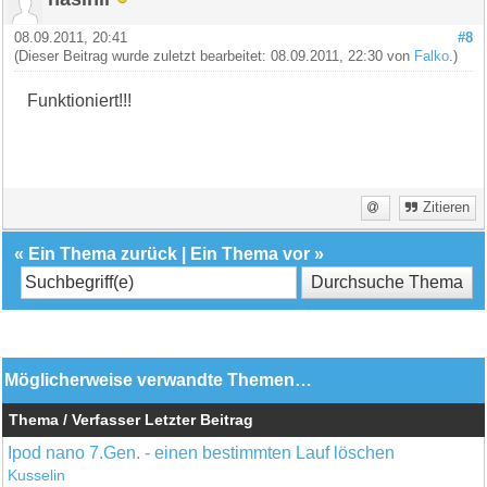
08.09.2011, 20:41
#8
(Dieser Beitrag wurde zuletzt bearbeitet: 08.09.2011, 22:30 von
Falko
.)
Funktioniert!!!
Zitieren
«
Ein Thema zurück
|
Ein Thema vor
»
Möglicherweise verwandte Themen…
Thema / Verfasser
Letzter Beitrag
Ipod nano 7.Gen. - einen bestimmten Lauf löschen
Kusselin