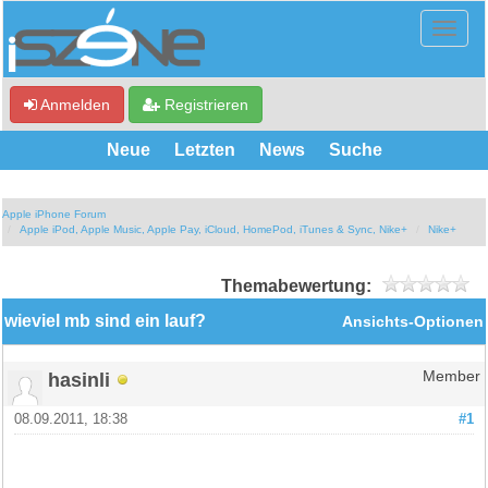
Anmelden
Registrieren
Neue
Letzten
News
Suche
Apple iPhone Forum
Apple iPod, Apple Music, Apple Pay, iCloud, HomePod, iTunes & Sync, Nike+
Nike+
Themabewertung:
wieviel mb sind ein lauf?
Ansichts-Optionen
hasinli
Member
08.09.2011, 18:38
#1