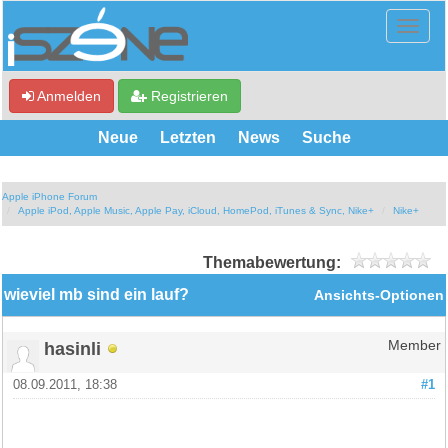
Anmelden
Registrieren
Neue
Letzten
News
Suche
Apple iPhone Forum
Apple iPod, Apple Music, Apple Pay, iCloud, HomePod, iTunes & Sync, Nike+
Nike+
Themabewertung:
wieviel mb sind ein lauf?
Ansichts-Optionen
hasinli
Member
08.09.2011, 18:38
#1