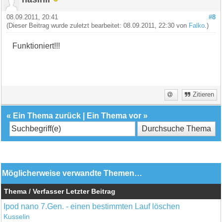
08.09.2011, 20:41
#8
(Dieser Beitrag wurde zuletzt bearbeitet: 08.09.2011, 22:30 von
Falko
.)
Funktioniert!!!
Zitieren
«
Ein Thema zurück
|
Ein Thema vor
»
Möglicherweise verwandte Themen…
Thema / Verfasser
Letzter Beitrag
Ipod nano 7.Gen. - einen bestimmten Lauf löschen
Kusselin