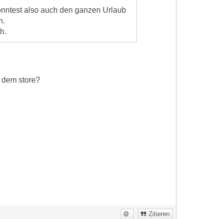
könntest also auch den ganzen Urlaub
n.
h.
s dem store?
n
Zitieren