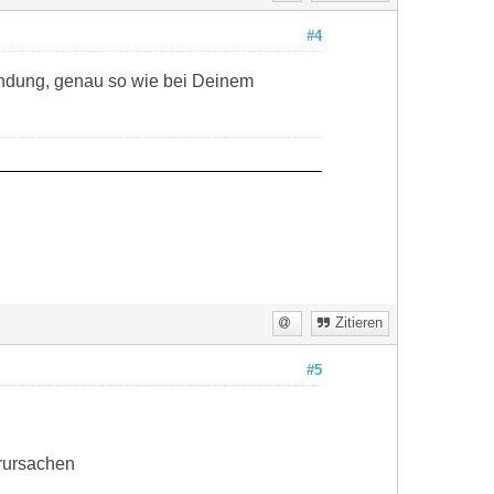
#4
bindung, genau so wie bei Deinem
Zitieren
#5
erursachen