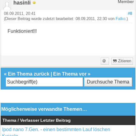
hasinli
Member
08.09.2011, 20:41
#8
(Dieser Beitrag wurde zuletzt bearbeitet: 08.09.2011, 22:30 von
Falko
.)
Funktioniert!!!
Zitieren
«
Ein Thema zurück
|
Ein Thema vor
»
Möglicherweise verwandte Themen…
Thema / Verfasser
Letzter Beitrag
Ipod nano 7.Gen. - einen bestimmten Lauf löschen
Kusselin