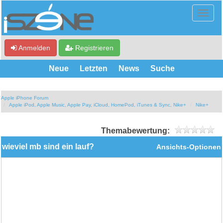
Anmelden
Registrieren
Neue
Letzten
News
Suche
Apple iPhone Forum
Apple iPod, Apple Music, Apple Pay, iCloud, HomePod, iTunes & Sync, Nike+
Nike+
Themabewertung:
wieviel mb sind ein lauf?
Ansichts-Optionen