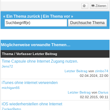
Zitieren
«
Ein Thema zurück
|
Ein Thema vor
»
Möglicherweise verwandte Themen…
Thema / Verfasser
Letzter Beitrag
Time Capsule ohne Internet Zugang nutzen.
Jens72
Letzter Beitrag
von
zimbo74
02.04.2024, 22:00
iTunes ohne internet verwenden
michigan66
Letzter Beitrag
von
Darius
02.02.2015, 00:11
iOS wiederherstellen ohne Internet
ZockerRetro