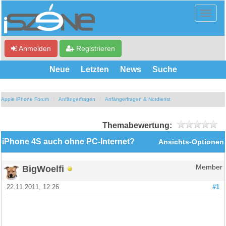
Anmelden
Registrieren
Neue
Letzten
News
Suche
Apple iPhone Forum
Anfängerfragen
Anfängerfragen & Notdienst
Themabewertung:
iPhone 4S auch ohne PC-Internet?
Ansichts-Optionen
BigWoelfi
Member
22.11.2011, 12:26
#1