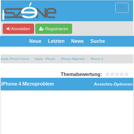
Anmelden
Registrieren
Neue
Letzten
News
Suche
Apple iPhone Forum
Apple - iPhone
iPhone Allgemein
iPhone 4
Themabewertung:
iPhone 4 Microproblem
Ansichts-Optionen