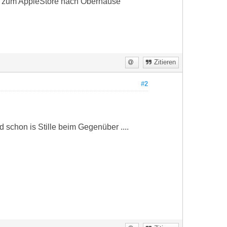
ben zum AppleStore nach Oberhause
Zitieren
#2
chon is Stille beim Gegenüber ....