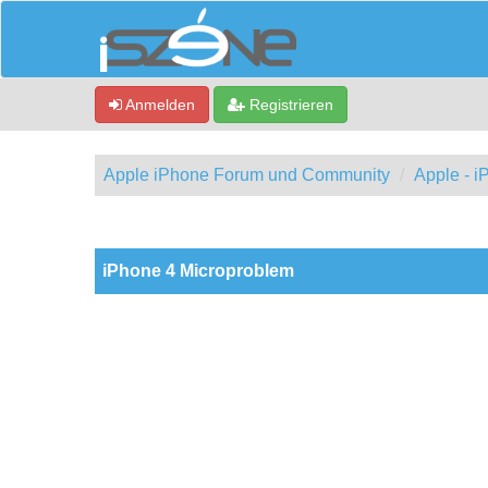
Anmelden
Registrieren
Apple iPhone Forum und Community
Apple - 
0 Bewertung(en) - 0 im Durchschnitt
1
2
3
4
5
iPhone 4 Microproblem