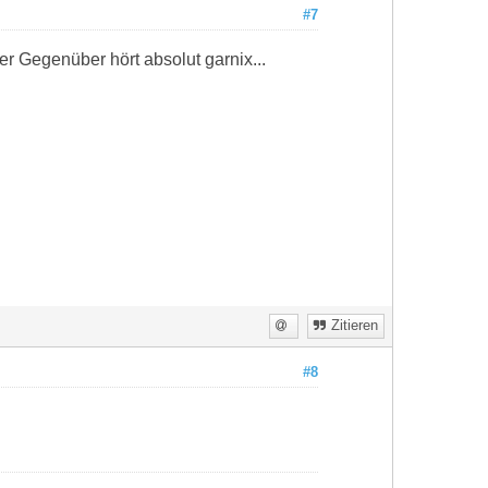
#7
er Gegenüber hört absolut garnix...
Zitieren
#8