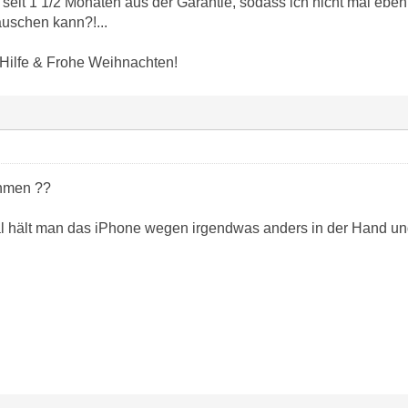
e seit 1 1/2 Monaten aus der Garantie, sodass ich nicht mal e
auschen kann?!...
 Hilfe & Frohe Weihnachten!
ehmen ??
hält man das iPhone wegen irgendwas anders in der Hand und s