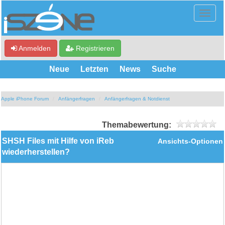
Anmelden
Registrieren
Neue
Letzten
News
Suche
Apple iPhone Forum
Anfängerfragen
Anfängerfragen & Notdienst
Themabewertung:
SHSH Files mit Hilfe von iReb
Ansichts-Optionen
wiederherstellen?