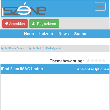
Anmelden
Registrieren
Neue
Letzten
News
Suche
Apple iPhone Forum
Apple iPad
iPad Allgemein
Themabewertung:
iPad 3 am IMAC Laden.
Ansichts-Optionen