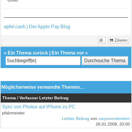
apfel.cash | Der Apple Pay Blog
Zitieren
«
Ein Thema zurück
|
Ein Thema vor
»
Möglicherweise verwandte Themen…
Thema / Verfasser
Letzter Beitrag
Sync von Photos auf iPhone zu PC
pfalzmeister
Letzter Beitrag
von
carpenoctemtom
26.01.2008, 20:00