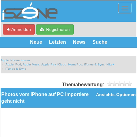
Anmelden
Registrieren
Neue
Letzten
News
Suche
Apple iPhone Forum
Apple iPod, Apple Music, Apple Pay, iCloud, HomePod, iTunes & Sync, Nike+
iTunes & Sync
Themabewertung:
Photos vom iPhone auf PC importiere
Ansichts-Optionen
geht nicht