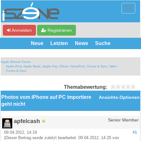
Anmelden
Registrieren
Neue
Letzten
News
Suche
Apple iPhone Forum
Apple iPod, Apple Music, Apple Pay, iCloud, HomePod, iTunes & Sync, Nike+
iTunes & Sync
Themabewertung:
Photos vom iPhone auf PC importiere
Ansichts-Optionen
geht nicht
apfelcash
Senior Member
09.04.2012, 14:19
#1
(Dieser Beitrag wurde zuletzt bearbeitet: 09.04.2012, 14:20 von