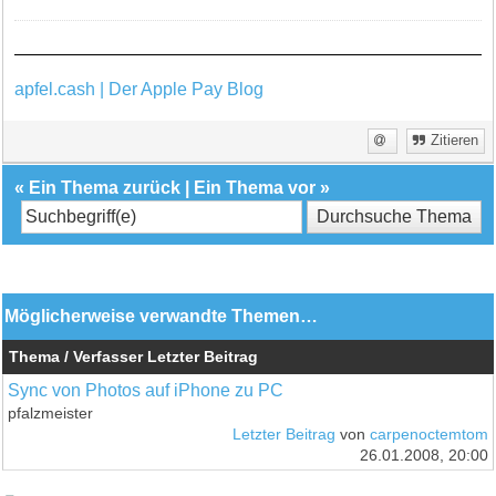
apfel.cash | Der Apple Pay Blog
Zitieren
«
Ein Thema zurück
|
Ein Thema vor
»
Möglicherweise verwandte Themen…
Thema / Verfasser
Letzter Beitrag
Sync von Photos auf iPhone zu PC
pfalzmeister
Letzter Beitrag
von
carpenoctemtom
26.01.2008, 20:00