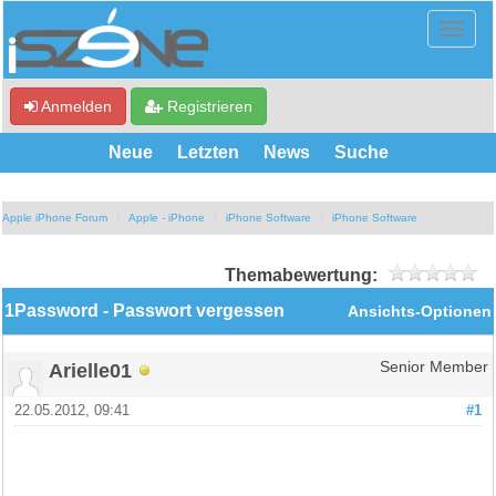
Anmelden
Registrieren
Neue
Letzten
News
Suche
Apple iPhone Forum
Apple - iPhone
iPhone Software
iPhone Software
Themabewertung:
1Password - Passwort vergessen
Ansichts-Optionen
Arielle01
Senior Member
22.05.2012, 09:41
#1