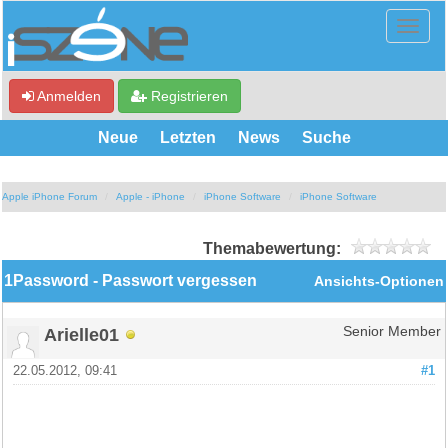
Anmelden
Registrieren
Neue
Letzten
News
Suche
Apple iPhone Forum
Apple - iPhone
iPhone Software
iPhone Software
Themabewertung:
1Password - Passwort vergessen
Ansichts-Optionen
Arielle01
Senior Member
22.05.2012, 09:41
#1