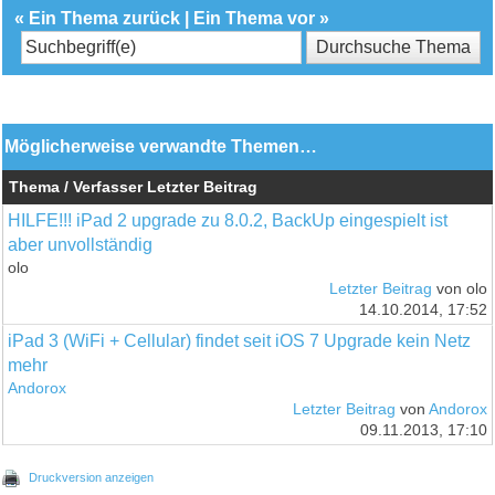
«
Ein Thema zurück
|
Ein Thema vor
»
Möglicherweise verwandte Themen…
Thema / Verfasser
Letzter Beitrag
HILFE!!! iPad 2 upgrade zu 8.0.2, BackUp eingespielt ist
aber unvollständig
olo
Letzter Beitrag
von olo
14.10.2014, 17:52
iPad 3 (WiFi + Cellular) findet seit iOS 7 Upgrade kein Netz
mehr
Andorox
Letzter Beitrag
von
Andorox
09.11.2013, 17:10
Druckversion anzeigen