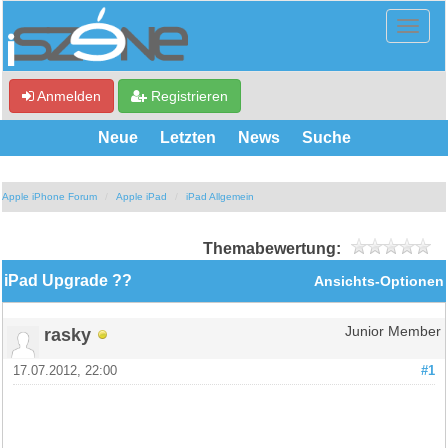
Anmelden
Registrieren
Neue
Letzten
News
Suche
Apple iPhone Forum
Apple iPad
iPad Allgemein
Themabewertung:
iPad Upgrade ??
Ansichts-Optionen
rasky
Junior Member
17.07.2012, 22:00
#1