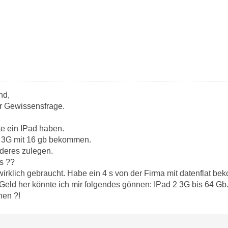
nd,
er Gewissensfrage.
te ein IPad haben.
2 3G mit 16 gb bekommen.
deres zulegen.
as ??
irklich gebraucht. Habe ein 4 s von der Firma mit datenflat be
Geld her könnte ich mir folgendes gönnen: IPad 2 3G bis 64 Gb.
hen ?!