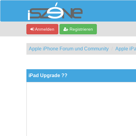
Anmelden
Registrieren
Apple iPhone Forum und Community
Apple iP
0 Bewertung(en) - 0 im Durchschnitt
1
2
3
4
5
iPad Upgrade ??