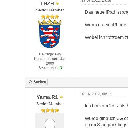
17.07.2012, 23:39
THZH
Senior Member
Das neue iPad ist a
Wenn du ein iPhone h
Wobei ich trotzdem zu
Beiträge: 649
Registriert seit: Jan
2009
Bewertung:
13
Suchen
18.07.2012, 00:23
Yama.R1
Senior Member
Ich bin vom 2er aufs 
Würde dir auch 3G od
du im Stadtpark liegs