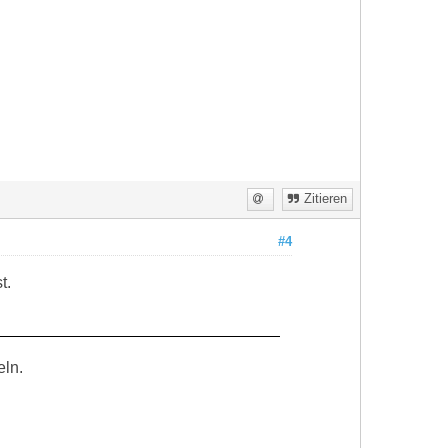
Zitieren
#4
t.
eln.