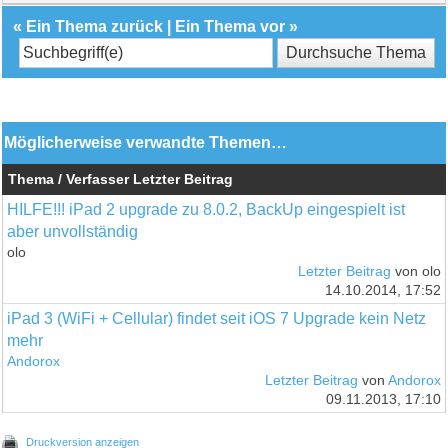
«
Ein Thema zurück
|
Ein Thema vor
»
Möglicherweise verwandte Themen…
Thema / Verfasser
Letzter Beitrag
HILFE!!! iPad 2 upgrade zu 8.0.2, BackUp eingespielt ist
aber unvollständig
olo
Letzter Beitrag
von olo
14.10.2014, 17:52
iPad 3 (WiFi + Cellular) findet seit iOS 7 Upgrade kein Netz
mehr
Andorox
Letzter Beitrag
von
Andorox
09.11.2013, 17:10
Druckversion anzeigen