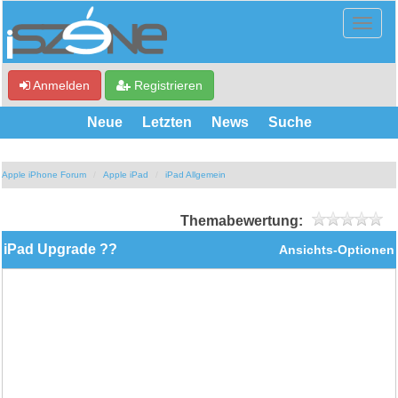
Anmelden
Registrieren
Neue
Letzten
News
Suche
Apple iPhone Forum
Apple iPad
iPad Allgemein
Themabewertung:
iPad Upgrade ??
Ansichts-Optionen