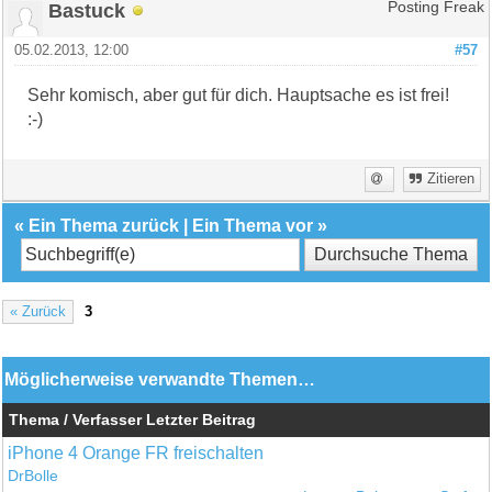
Bastuck
Posting Freak
05.02.2013, 12:00
#57
Sehr komisch, aber gut für dich. Hauptsache es ist frei!
:-)
Zitieren
«
Ein Thema zurück
|
Ein Thema vor
»
« Zurück
3
Möglicherweise verwandte Themen…
Thema / Verfasser
Letzter Beitrag
iPhone 4 Orange FR freischalten
DrBolle