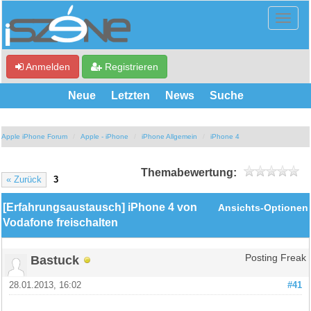
Anmelden
Registrieren
Neue
Letzten
News
Suche
Apple iPhone Forum
Apple - iPhone
iPhone Allgemein
iPhone 4
Themabewertung:
« Zurück
3
[Erfahrungsaustausch] iPhone 4 von
Ansichts-Optionen
Vodafone freischalten
Bastuck
Posting Freak
28.01.2013, 16:02
#41