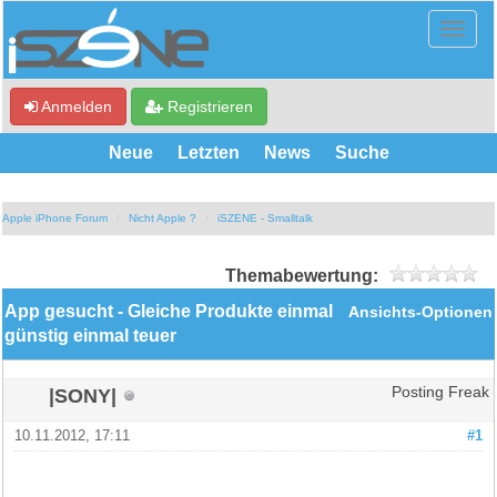
Anmelden
Registrieren
Neue
Letzten
News
Suche
Apple iPhone Forum
Nicht Apple ?
iSZENE - Smalltalk
Themabewertung:
App gesucht - Gleiche Produkte einmal
Ansichts-Optionen
günstig einmal teuer
|SONY|
Posting Freak
10.11.2012, 17:11
#1