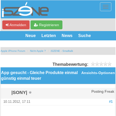
Anmelden
Registrieren
Neue
Letzten
News
Suche
Apple iPhone Forum
Nicht Apple ?
iSZENE - Smalltalk
Themabewertung:
App gesucht - Gleiche Produkte einmal
Ansichts-Optionen
günstig einmal teuer
|SONY|
Posting Freak
10.11.2012, 17:11
#1