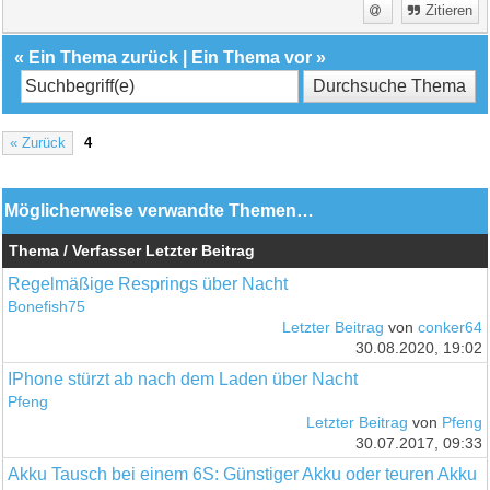
Zitieren
«
Ein Thema zurück
|
Ein Thema vor
»
« Zurück
4
Möglicherweise verwandte Themen…
Thema / Verfasser
Letzter Beitrag
Regelmäßige Resprings über Nacht
Bonefish75
Letzter Beitrag
von
conker64
30.08.2020, 19:02
IPhone stürzt ab nach dem Laden über Nacht
Pfeng
Letzter Beitrag
von
Pfeng
30.07.2017, 09:33
Akku Tausch bei einem 6S: Günstiger Akku oder teuren Akku