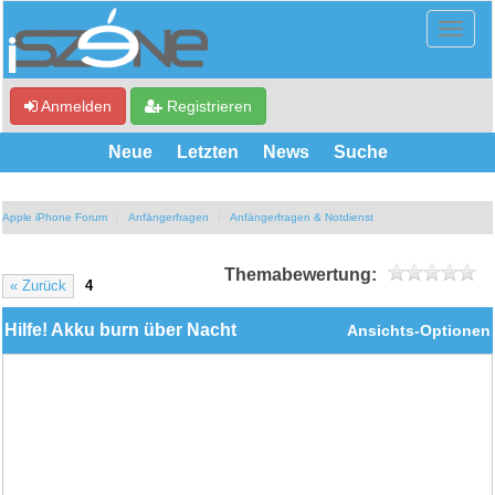
Anmelden
Registrieren
Neue
Letzten
News
Suche
Apple iPhone Forum
Anfängerfragen
Anfängerfragen & Notdienst
Themabewertung:
« Zurück
4
Hilfe! Akku burn über Nacht
Ansichts-Optionen