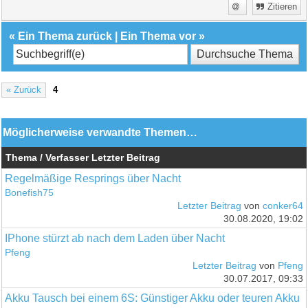
Zitieren
«
Ein Thema zurück
|
Ein Thema vor
»
« Zurück
4
Möglicherweise verwandte Themen…
Thema / Verfasser
Letzter Beitrag
Regelmäßige Resprings über Nacht
Bonefish75
Letzter Beitrag
von
conker64
30.08.2020, 19:02
IPhone stürzt ab nach dem Laden über Nacht
Pfeng
Letzter Beitrag
von
Pfeng
30.07.2017, 09:33
Akku Tausch bei einem 6S: Günstiger Akku oder teuren Akku