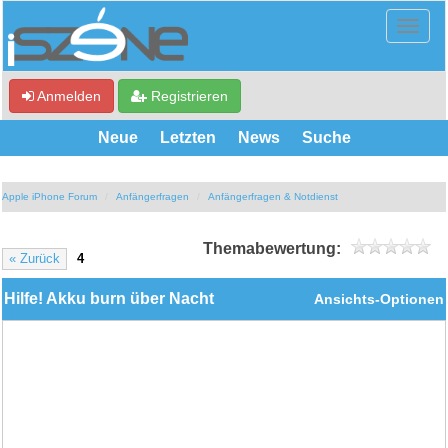
Anmelden
Registrieren
Neue
Letzten
News
Suche
Apple iPhone Forum
Anfängerfragen
Anfängerfragen & Notdienst
Themabewertung:
« Zurück
4
Hilfe! Akku burn über Nacht
Ansichts-Optionen