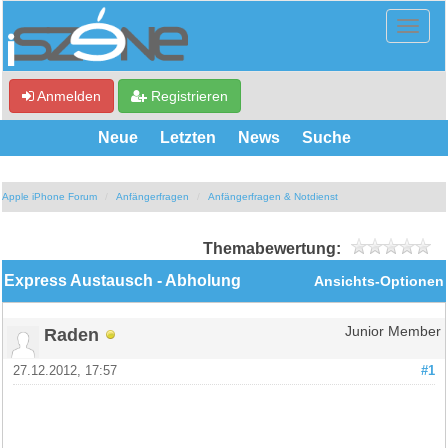
Anmelden
Registrieren
Neue
Letzten
News
Suche
Apple iPhone Forum
Anfängerfragen
Anfängerfragen & Notdienst
Themabewertung:
Express Austausch - Abholung
Ansichts-Optionen
Raden
Junior Member
27.12.2012, 17:57
#1