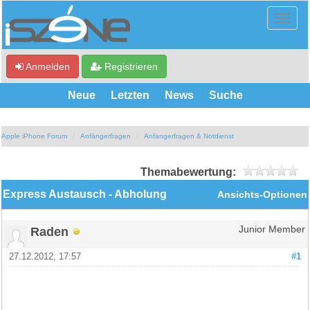
Anmelden
Registrieren
Neue
Letzten
News
Suche
Apple iPhone Forum
Anfängerfragen
Anfängerfragen & Notdienst
Themabewertung:
Express Austausch - Abholung
Ansichts-Optionen
Raden
Junior Member
27.12.2012, 17:57
#1