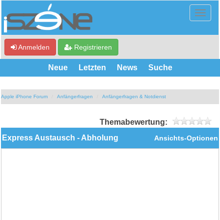
Anmelden
Registrieren
Neue
Letzten
News
Suche
Apple iPhone Forum
Anfängerfragen
Anfängerfragen & Notdienst
Themabewertung:
Express Austausch - Abholung
Ansichts-Optionen